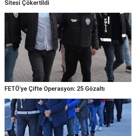
Sitesi Çökertildi
FETÖ'ye Çifte Operasyon: 25 Gözaltı