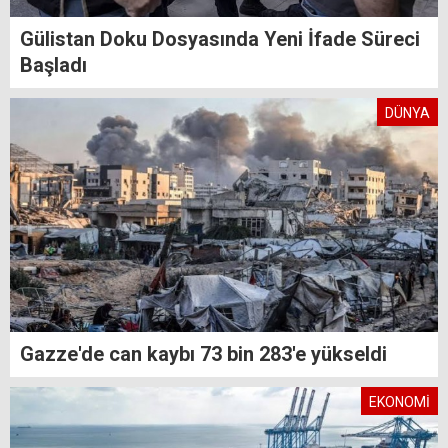
Gülistan Doku Dosyasında Yeni İfade Süreci
Başladı
DÜNYA
Gazze'de can kaybı 73 bin 283'e yükseldi
EKONOMİ