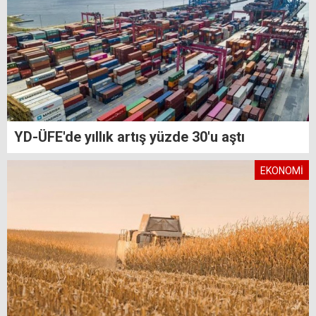
YD-ÜFE'de yıllık artış yüzde 30'u aştı
EKONOMİ