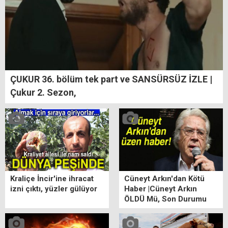
ÇUKUR 36. bölüm tek part ve SANSÜRSÜZ İZLE |
Çukur 2. Sezon,
Kraliçe İncir'ine ihracat
Cüneyt Arkın'dan Kötü
izni çıktı, yüzler gülüyor
Haber |Cüneyt Arkın
ÖLDÜ Mü, Son Durumu
ne? Cüneyt Arkın Kimdir?