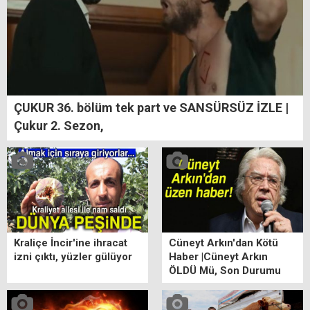
ÇUKUR 36. bölüm tek part ve SANSÜRSÜZ İZLE |
Çukur 2. Sezon,
Kraliçe İncir'ine ihracat
Cüneyt Arkın'dan Kötü
izni çıktı, yüzler gülüyor
Haber |Cüneyt Arkın
ÖLDÜ Mü, Son Durumu
ne? Cüneyt Arkın Kimdir?