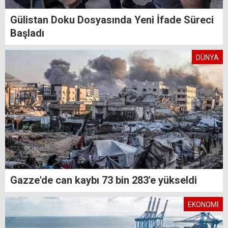
Gülistan Doku Dosyasında Yeni İfade Süreci
Başladı
DÜNYA
Gazze'de can kaybı 73 bin 283'e yükseldi
EKONOMİ