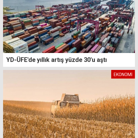
YD-ÜFE'de yıllık artış yüzde 30'u aştı
EKONOMİ