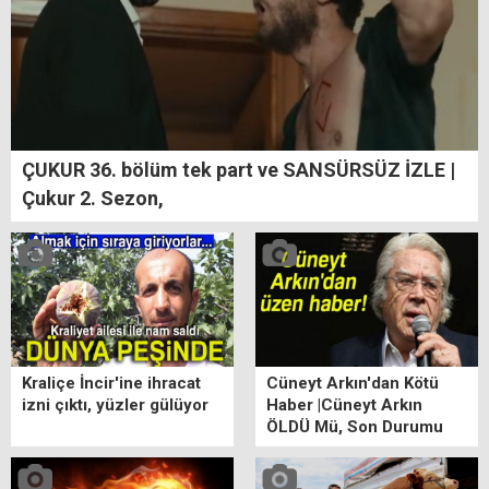
ÇUKUR 36. bölüm tek part ve SANSÜRSÜZ İZLE |
Çukur 2. Sezon,
Kraliçe İncir'ine ihracat
Cüneyt Arkın'dan Kötü
izni çıktı, yüzler gülüyor
Haber |Cüneyt Arkın
ÖLDÜ Mü, Son Durumu
ne? Cüneyt Arkın Kimdir?