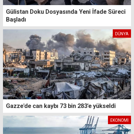
Gülistan Doku Dosyasında Yeni İfade Süreci
Başladı
DÜNYA
Gazze'de can kaybı 73 bin 283'e yükseldi
EKONOMİ