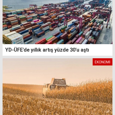
YD-ÜFE'de yıllık artış yüzde 30'u aştı
EKONOMİ