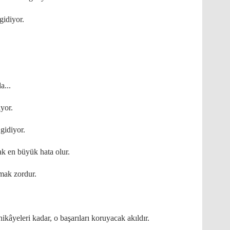
 gidiyor.
a...
iyor.
gidiyor.
k en büyük hata olur.
mak zordur.
ikâyeleri kadar, o başarıları koruyacak akıldır.