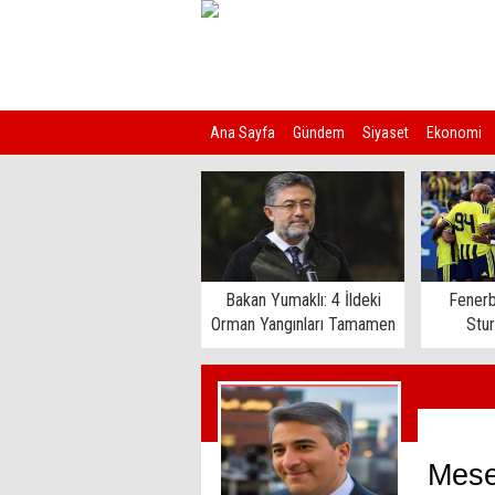
Ana Sayfa
Gündem
Siyaset
Ekonomi
Kim Kimdir?
Bakan Yumaklı: 4 İldeki
Fenerb
Orman Yangınları Tamamen
Stu
Kontrol Altında
Mese