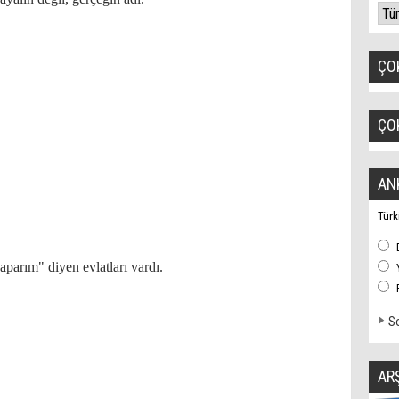
ÇO
ÇO
AN
Türk
arım" diyen evlatları vardı.
So
AR