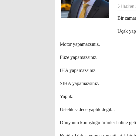
5 Haziran
Bir zaman
Uçak yap
Motor yapamazsınız.
Füze yapamazsınız.
İHA yapamazsınız.
SİHA yapamazsınız.
Yaptık.
Üstelik sadece yaptık değil...
Dünyanın konuştuğu ürünler haline geti
Bugün Türk savunma sanayii artık bir ha