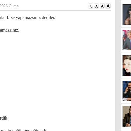
 2026 Cuma
lar bize yapamazsınız dediler.
amazsınız.
rdik.
yalin değil, gerçeğin adı.