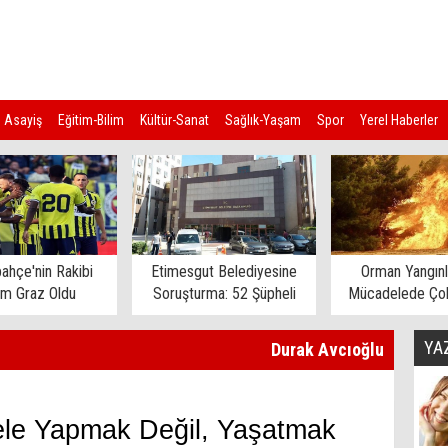
Asayiş
Eğitim-Bilim
Kültür-Sanat
Sağlık-Yaşam
Spor
Yerel Haberler
ahçe'nin Rakibi
Etimesgut Belediyesine
Orman Yangınl
rm Graz Oldu
Soruşturma: 52 Şüpheli
Mücadelede Çok
Gözaltına Alındı
Ev Tahliye E
YA
Durak Avcıoğlu
le Yapmak Değil, Yaşatmak