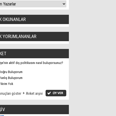
K OKUNANLAR
K YORUMLANANLAR
KET
iye'nin aktif dış politikasını nasıl buluyorsunuz?
Doğru Buluyorum
Yanlış Buluyorum
Fikrim Yok
nuçları göster
Anket arşivi
ŞİV