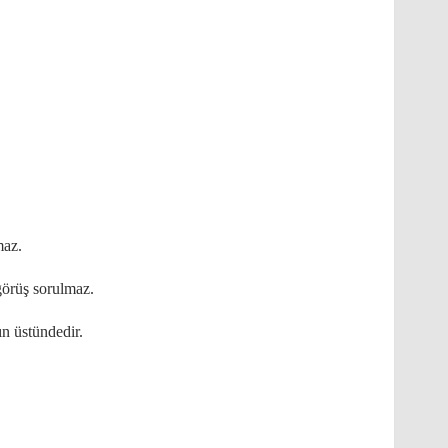
maz.
görüş sorulmaz.
ın üstündedir.