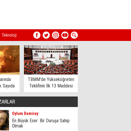
Teknoloji
arında
TBMM'de Yükseköğretim
 Sayıda
Teklifinin İlk 13 Maddesi
dildi
Kabul Edildi
ZARLAR
Oylum Demiray
En Büyük Eser: Bir Duruşa Sahip
Olmak