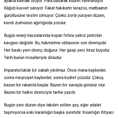
ayakta kalmak istiyor. Para basarak kudret vehmediyor.
Kâğıdı kuvvet sanıyor. Fakat hakikatin terazisi, matbaanın
gürültüsüne teslim olmuyor. Çünkü zorla yürüyen düzen,
kendi zulmünün ağırlığında yorulur.
Bugün enerji havzalarında kopan fırtına yalnız petrolün
kavgası değildir. Bu, hükmetme iddiasının son direnişidir.
Her baskı yeni direnç doğurur. Her gasp yeni itiraz büyütür.
Tarih bunun misalleriyle doludur.
İmparatorluklar bir sabah yıkılmaz. Önce mana kaybeder,
sonra meşruiyet kaybeder, sonra kudret çözülür. Çöküş
bazen bir rakamla başlar. Bazen bir savaşla görünür olur.
Bazen bir halkın direnciyle tarihe yazılır.
Bugün yeni düzen diye takdim edilen şey, eğer adalet
taşımıyorsa eski karanlığın başka suretidir. İnsanlığın ihtiyacı