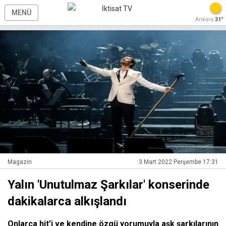
MENÜ
Ankara
31°
Magazin
3 Mart 2022 Perşembe 17:31
Yalın 'Unutulmaz Şarkılar' konserinde
dakikalarca alkışlandı
Onlarca hit’i ve kendine özgü yorumuyla aşk şarkılarının