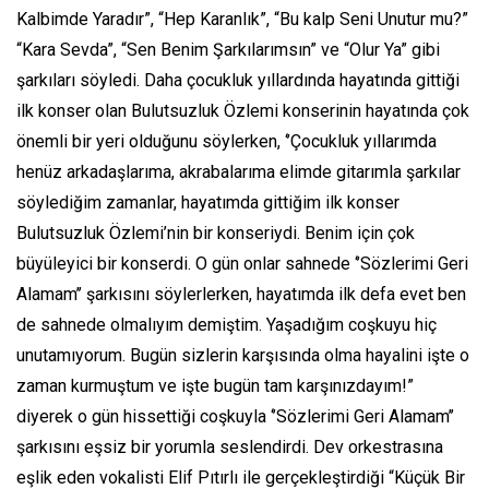
Kalbimde Yaradır”, “Hep Karanlık”, “Bu kalp Seni Unutur mu?”
“Kara Sevda”, “Sen Benim Şarkılarımsın” ve “Olur Ya” gibi
şarkıları söyledi. Daha çocukluk yıllardında hayatında gittiği
ilk konser olan Bulutsuzluk Özlemi konserinin hayatında çok
önemli bir yeri olduğunu söylerken, ‘’Çocukluk yıllarımda
henüz arkadaşlarıma, akrabalarıma elimde gitarımla şarkılar
söylediğim zamanlar, hayatımda gittiğim ilk konser
Bulutsuzluk Özlemi’nin bir konseriydi. Benim için çok
büyüleyici bir konserdi. O gün onlar sahnede ‘’Sözlerimi Geri
Alamam’’ şarkısını söylerlerken, hayatımda ilk defa evet ben
de sahnede olmalıyım demiştim. Yaşadığım coşkuyu hiç
unutamıyorum. Bugün sizlerin karşısında olma hayalini işte o
zaman kurmuştum ve işte bugün tam karşınızdayım!”
diyerek o gün hissettiği coşkuyla ‘’Sözlerimi Geri Alamam’’
şarkısını eşsiz bir yorumla seslendirdi. Dev orkestrasına
eşlik eden vokalisti Elif Pıtırlı ile gerçekleştirdiği “Küçük Bir