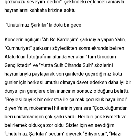
gözünüzü seveyim’ dedim” şeklindeki eğlenceli anısıyla
hayranlarını kahkaha krizine soktu.
“Unutulmaz Şarkılar”la dolu bir gece
Konserin açılışını “Ah Be Kardeşim” şarkısıyla yapan Yalın,
“Cumhuriyet” şarkısını söyledikten sonra ekranda beliren
Atatürk’ün fotoğrafının altında yer alan "Tüm Umudum
Gençliktedir" ve "Yurtta Sulh Cihanda Sulh" sözlerini
hayranlarıyla paylaşarak son günlerde geçirdiğimiz kötü
günler için herkesi umutlu olmaya davet ederken daha iyi bir
dünya için gençlere olan inancının sonsuz olduğunu belirtti.
“Böylesi büyük bir orkestra ile çalmak çocukluk hayalimdi”
diyen Yalın, mükemmel hitlerinin yanı sıra “Çocukluğumdan
beri unutamadığım çok şarkı vardı. Her biri çok kıymetli ve
belirlemek oldukça zor oldu. Sizler için en sevdiğim
‘Unutulmaz Şarkıları’ seçtim” diyerek “Biliyorsun”, “Mazi