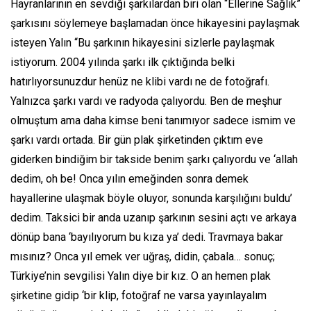
Hayranlarının en sevdiği şarkılardan biri olan “Ellerine Sağlık”
şarkısını söylemeye başlamadan önce hikayesini paylaşmak
isteyen Yalın “Bu şarkının hikayesini sizlerle paylaşmak
istiyorum. 2004 yılında şarkı ilk çıktığında belki
hatırlıyorsunuzdur henüz ne klibi vardı ne de fotoğrafı.
Yalnızca şarkı vardı ve radyoda çalıyordu. Ben de meşhur
olmuştum ama daha kimse beni tanımıyor sadece ismim ve
şarkı vardı ortada. Bir gün plak şirketinden çıktım eve
giderken bindiğim bir takside benim şarkı çalıyordu ve ‘allah
dedim, oh be! Onca yılın emeğinden sonra demek
hayallerine ulaşmak böyle oluyor, sonunda karşılığını buldu’
dedim. Taksici bir anda uzanıp şarkının sesini açtı ve arkaya
dönüp bana ‘bayılıyorum bu kıza ya’ dedi. Travmaya bakar
mısınız? Onca yıl emek ver uğraş, didin, çabala… sonuç;
Türkiye’nin sevgilisi Yalın diye bir kız. O an hemen plak
şirketine gidip ‘bir klip, fotoğraf ne varsa yayınlayalım