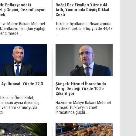
k: Enflasyondaki
Doğal Gaz Fiyatları Yüzde 44
liş Geçici, Dezenflasyon
Arttı, Yumurtada Düşüş Dikkat
cek
Çekti
e ve Maliye Bakanı Mehmet
Tüketici fiyatlarında Nisan ayında
, enflasyona ilişkin yaptığı
en dikkat çekici artış, yüzde 44,47
endirmede ...
...
 Ayı İhracatı Yüzde 22,3
Şimşek: Hizmet İhracatında
Vergi Desteği Yüzde 100’e
Çıkarılıyor
t Bakanı Ömer Bolat,
a nisan ayına ilişkin dış
Hazine ve Maliye Bakanı Mehmet
t verilerini kamuoyuyla
Şimşek, Türkiye’yi hizmet
tı.
ihracatında güçlü ...