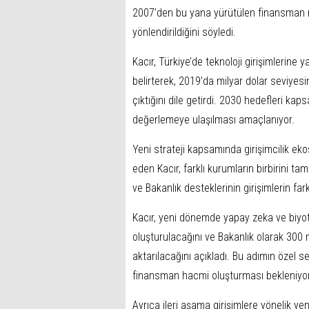
2007’den bu yana yürütülen finansman me
yönlendirildiğini söyledi.
Kacır, Türkiye’de teknoloji girişimlerine y
belirterek, 2019’da milyar dolar seviye
çıktığını dile getirdi. 2030 hedefleri kap
değerlemeye ulaşılması amaçlanıyor.
Yeni strateji kapsamında girişimcilik ek
eden Kacır, farklı kurumların birbirini 
ve Bakanlık desteklerinin girişimlerin fark
Kacır, yeni dönemde yapay zeka ve biyote
oluşturulacağını ve Bakanlık olarak 300 
aktarılacağını açıkladı. Bu adımın özel s
finansman hacmi oluşturması bekleniyor
Ayrıca ileri aşama girişimlere yönelik ye