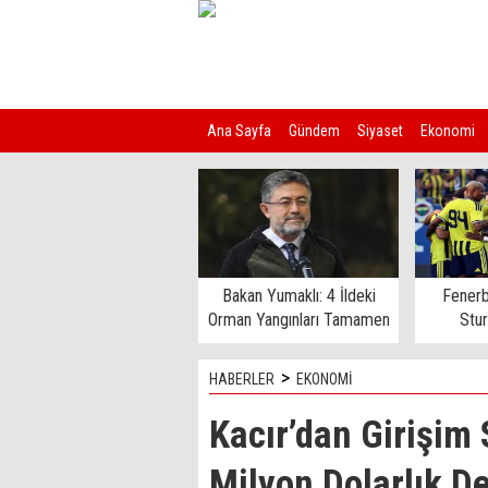
Ana Sayfa
Gündem
Siyaset
Ekonomi
Kim Kimdir?
Bakan Yumaklı: 4 İldeki
Fenerb
Orman Yangınları Tamamen
Stu
Kontrol Altında
>
HABERLER
EKONOMİ
Kacır’dan Girişim
Milyon Dolarlık D