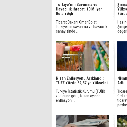
Türkiye’nin Savunma ve
Şimşe
Havacılık İhracatı 10 Milyar
Yükse
Doları Aştı
Süre
Ticaret Bakanı Ömer Bolat,
Hazin
Türkiye’nin savunma ve havacılık
Şimşek
sanayisinde ...
değerl
Nisan Enflasyonu Açıklandı:
Nisan
TÜFE Yüzde 32,37’ye Yükseldi
Arttı
Türkiye İstatistik Kurumu (TÜİK)
Ticare
verilerine göre, Nisan ayında
Ordu’d
enflasyon ...
ticare
paylaş