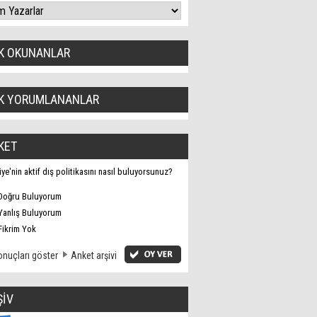
K OKUNANLAR
K YORUMLANANLAR
KET
iye'nin aktif dış politikasını nasıl buluyorsunuz?
Doğru Buluyorum
Yanlış Buluyorum
Fikrim Yok
nuçları göster
Anket arşivi
ŞİV