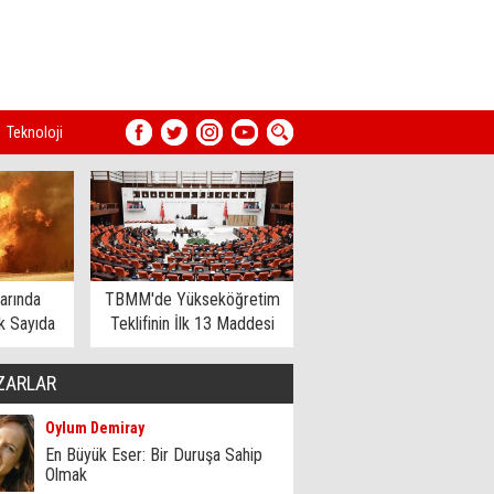
Teknoloji
arında
TBMM'de Yükseköğretim
 Sayıda
Teklifinin İlk 13 Maddesi
dildi
Kabul Edildi
ZARLAR
Oylum Demiray
En Büyük Eser: Bir Duruşa Sahip
Olmak