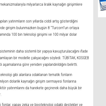
kanizmalarıyla milyarlarca liralık kaynağın girişimlere
apılan yatırımların son yıllarda ciddi artış gösterdiğini
sinde girişim bulunmazken bugün 8 “Turcorn”un ortaya
samında 100 bin teknoloji girişimi ve 100 milyar dolar
osisteminin daha sistemli bir yapıya kavuşturulacağını ifade
tamamlayan bir modelle çalışacağını söyledi. TÜBİTAK, KOSGEB
lı aşamalarına göre yeniden yapılandırıldığını belirtti.
knoloji gibi alanlara odaklanan tematik fonların
milyon dolarlık kaynağın girişim sermayesi fonlarına
ektör yatırımlarını da harekete geçirerek daha büyük bir
.
ni fonlar, yapay zeka ve biyoteknoloji odaklı destekler ve