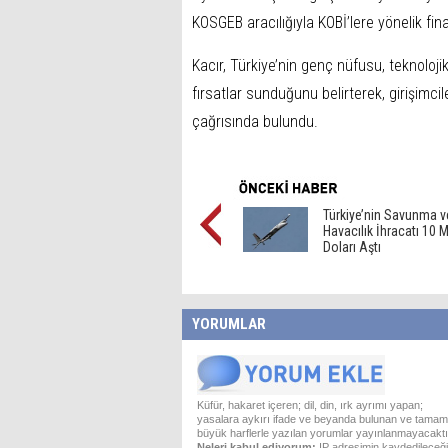
KOSGEB aracılığıyla KOBİ’lere yönelik fi
Kacır, Türkiye’nin genç nüfusu, teknolojik 
fırsatlar sunduğunu belirterek, girişimc
çağrısında bulundu.
Türkiye’nin Savunma v
Havacılık İhracatı 10 M
Doları Aştı
YORUMLAR
Küfür, hakaret içeren; dil, din, ırk ayrımı yapan;
yasalara aykırı ifade ve beyanda bulunan ve tamam
büyük harflerle yazılan yorumlar yayınlanmayacaktı
Neleri kabul ediyorum:
IP adresimin kaydedileceği