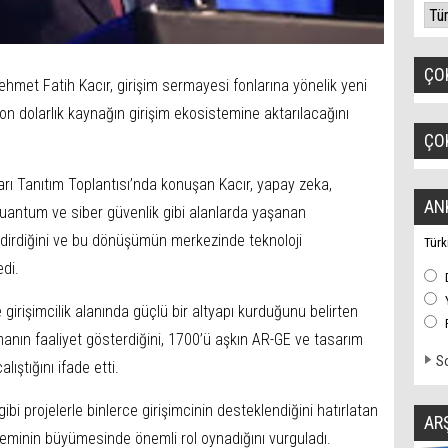
ÇO
hmet Fatih Kacır, girişim sermayesi fonlarına yönelik yeni
n dolarlık kaynağın girişim ekosistemine aktarılacağını
ÇO
arı Tanıtım Toplantısı’nda konuşan Kacır, yapay zeka,
AN
, kuantum ve siber güvenlik gibi alanlarda yaşanan
endirdiğini ve bu dönüşümün merkezinde teknoloji
Türk
edi.
 girişimcilik alanında güçlü bir altyapı kurduğunu belirten
manın faaliyet gösterdiğini, 1700’ü aşkın AR-GE ve tasarım
So
ıştığını ifade etti.
 projelerle binlerce girişimcinin desteklendiğini hatırlatan
AR
teminin büyümesinde önemli rol oynadığını vurguladı.