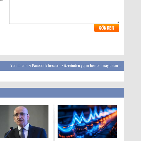
Yorumlarınızı Facebook hesabınız üzerinden yapın hemen onaylansın...