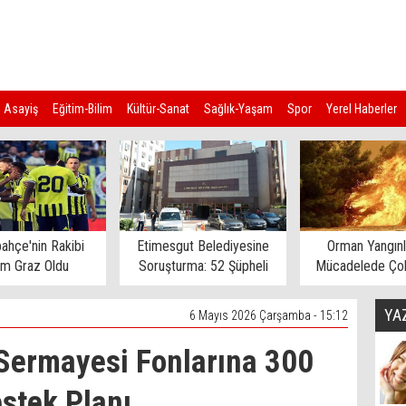
Asayiş
Eğitim-Bilim
Kültür-Sanat
Sağlık-Yaşam
Spor
Yerel Haberler
ahçe'nin Rakibi
Etimesgut Belediyesine
Orman Yangınl
rm Graz Oldu
Soruşturma: 52 Şüpheli
Mücadelede Çok
Gözaltına Alındı
Ev Tahliye E
YA
6 Mayıs 2026 Çarşamba - 15:12
 Sermayesi Fonlarına 300
estek Planı