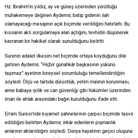
Hz. İbrahim’in yıldız, ay ve güneş üzerinden yürüttüğü
muhakemeye değinen Aydemir, batıp gidenin ilah
olamayacağı mesajının açık biçimde verildiğini hatırlattı. Bu
kıssanın akli sorgulamaya alan açtığını, tevhidin düşünerek
kavranan bir hakikat olarak sunulduğunu belirtti.
Surenin adalet ilkesini net biçimde ortaya koyduğunu dile
getiren Aydemir, “Hiçbir günahkâr başkasının yükünü
taşımaz” ayetinin bireysel sorumluluğu temellendirdiğini
söyledi. Ölçü ve tartıda dürüstlük, yetim malının korunması,
anne babaya iyilik ve can güvenliği gibi hükümler üzerinden
iman ile ahlak arasındaki bağın kurulduğunu ifade etti.
En’am Suresi’nde kıyamet sahnelerinin çarpıcı biçimde tasvir
edildiğini belirten Aydemir, inkâr edenlerin pişmanlık
anlarının aktarıldığını söyledi. Dünya hayatının geçici oluşuna