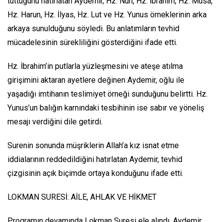
tuttuğunu hatırlatan Aydemir, Hz. Nuh, Hz. İbrahim, Hz. Musa,
Hz. Harun, Hz. İlyas, Hz. Lut ve Hz. Yunus örneklerinin arka
arkaya sunulduğunu söyledi. Bu anlatımların tevhid
mücadelesinin sürekliliğini gösterdiğini ifade etti.
Hz. İbrahim’in putlarla yüzleşmesini ve ateşe atılma
girişimini aktaran ayetlere değinen Aydemir, oğlu ile
yaşadığı imtihanın teslimiyet örneği sunduğunu belirtti. Hz.
Yunus’un balığın karnındaki tesbihinin ise sabır ve yöneliş
mesajı verdiğini dile getirdi.
Surenin sonunda müşriklerin Allah’a kız isnat etme
iddialarının reddedildiğini hatırlatan Aydemir, tevhid
çizgisinin açık biçimde ortaya konduğunu ifade etti.
LOKMAN SURESİ: AİLE, AHLAK VE HİKMET
Programın devamında Lokman Suresi ele alındı. Aydemir,