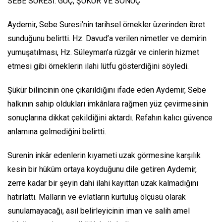
SEBE SURESİ: GÜÇ, ŞÜKÜR VE SONUÇ
Aydemir, Sebe Suresi’nin tarihsel örnekler üzerinden ibret
sunduğunu belirtti. Hz. Davud’a verilen nimetler ve demirin
yumuşatılması, Hz. Süleyman’a rüzgâr ve cinlerin hizmet
etmesi gibi örneklerin ilahi lütfu gösterdiğini söyledi.
Şükür bilincinin öne çıkarıldığını ifade eden Aydemir, Sebe
halkının sahip oldukları imkânlara rağmen yüz çevirmesinin
sonuçlarına dikkat çekildiğini aktardı. Refahın kalıcı güvence
anlamına gelmediğini belirtti.
Surenin inkâr edenlerin kıyameti uzak görmesine karşılık
kesin bir hüküm ortaya koyduğunu dile getiren Aydemir,
zerre kadar bir şeyin dahi ilahi kayıttan uzak kalmadığını
hatırlattı. Malların ve evlatların kurtuluş ölçüsü olarak
sunulamayacağı, asıl belirleyicinin iman ve salih amel