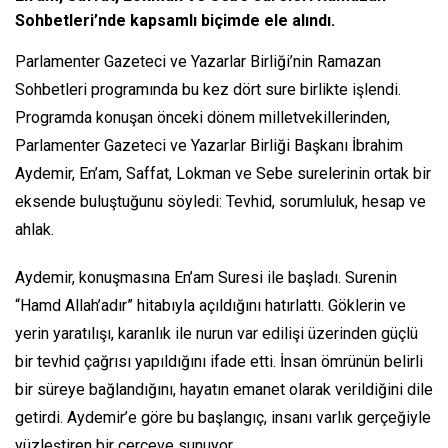
Sohbetleri’nde kapsamlı biçimde ele alındı.
Parlamenter Gazeteci ve Yazarlar Birliği’nin Ramazan
Sohbetleri programında bu kez dört sure birlikte işlendi.
Programda konuşan önceki dönem milletvekillerinden,
Parlamenter Gazeteci ve Yazarlar Birliği Başkanı İbrahim
Aydemir, En’am, Saffat, Lokman ve Sebe surelerinin ortak bir
eksende buluştuğunu söyledi: Tevhid, sorumluluk, hesap ve
ahlak.
Aydemir, konuşmasına En’am Suresi ile başladı. Surenin
“Hamd Allah’adır” hitabıyla açıldığını hatırlattı. Göklerin ve
yerin yaratılışı, karanlık ile nurun var edilişi üzerinden güçlü
bir tevhid çağrısı yapıldığını ifade etti. İnsan ömrünün belirli
bir süreye bağlandığını, hayatın emanet olarak verildiğini dile
getirdi. Aydemir’e göre bu başlangıç, insanı varlık gerçeğiyle
yüzleştiren bir çerçeve sunuyor.